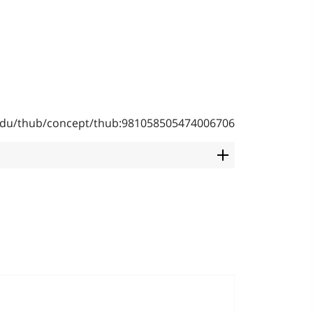
b.edu/thub/concept/thub:981058505474006706