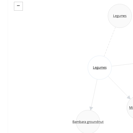
−
Legumes
Legumes
Mi
Bambara groundnut