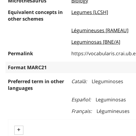
Microthesaurus
Biology
Equivalent concepts in
Legumes [LCSH]
other schemes
Légumineuses [RAMEAU]
Leguminosas [BNE/A]
Permalink
https://vocabularis.crai.u
Format MARC21
Preferred term in other
Català
Lleguminoses
languages
Español
Leguminosas
Français
Légumineuses
+