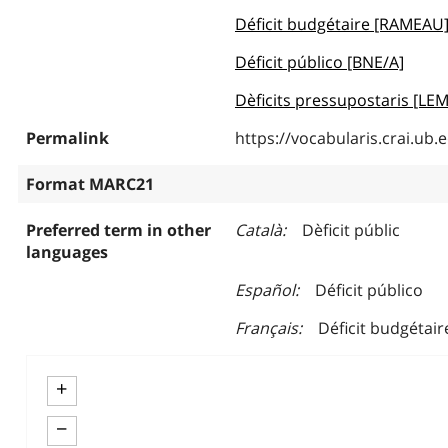
Déficit budgétaire [RAMEAU
Déficit público [BNE/A]
Dèficits pressupostaris [LE
Permalink
https://vocabularis.crai.u
Format MARC21
Preferred term in other
Català
Dèficit públic
languages
Español
Déficit público
Français
Déficit budgétair
+
−