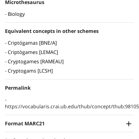
Microthesaurus
Biology
Equivalent concepts in other schemes
Criptógamas [BNE/A]
Criptògames [LEMAC]
Cryptogames [RAMEAU]
Cryptogams [LCSH]
Permalink
https://vocabularis.crai.ub.edu/thub/concept/thub:981
Format MARC21