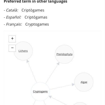
Preferred term in other languages
Català
Criptògames
Español
Criptógamas
Français
Cryptogames
+
−
Lichens
Pteridophyta
Algae
Cryptogams