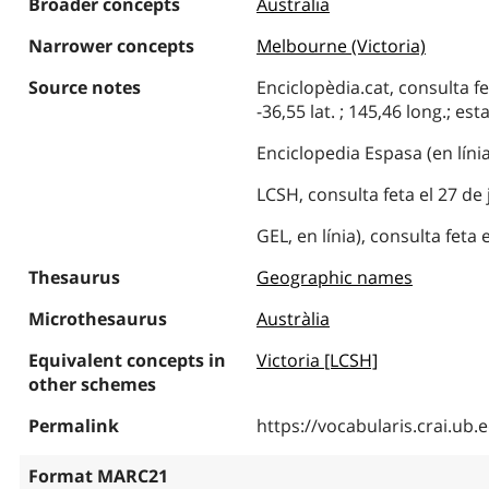
Broader concepts
Australia
Narrower concepts
Melbourne (Victoria)
Source notes
Enciclopèdia.cat, consulta fe
-36,55 lat. ; 145,46 long.; est
Enciclopedia Espasa (en línia
LCSH, consulta feta el 27 de 
GEL, en línia), consulta feta 
Thesaurus
Geographic names
Microthesaurus
Austràlia
Equivalent concepts in
Victoria [LCSH]
other schemes
Permalink
https://vocabularis.crai.u
Format MARC21