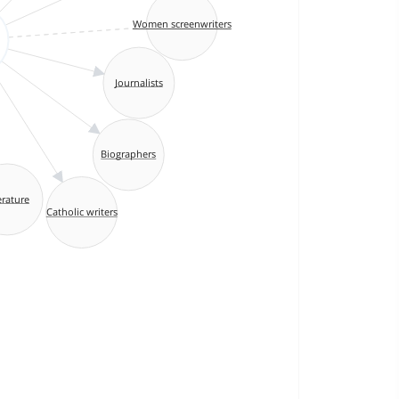
Women screenwriters
Journalists
Biographers
rature
Catholic writers