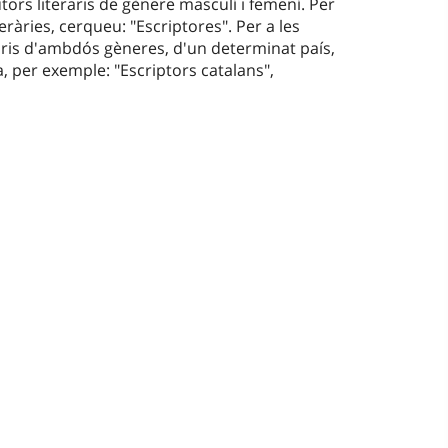
tors literaris de gènere masculí i femení. Per
eràries, cerqueu: "Escriptores". Per a les
raris d'ambdós gèneres, d'un determinat país,
, per exemple: "Escriptors catalans",