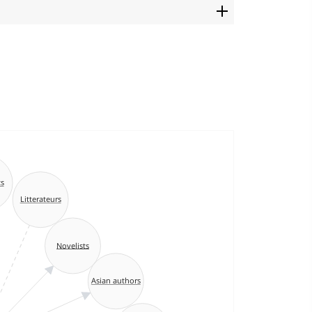
s
Litterateurs
Novelists
Asian authors