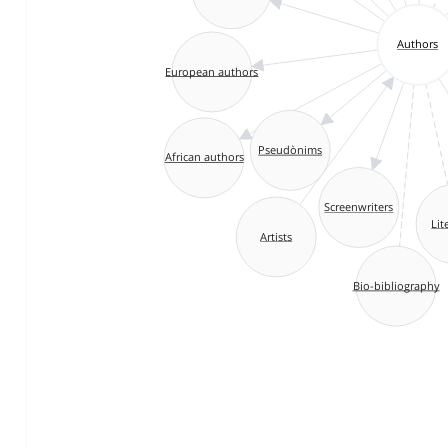
Authors
European authors
Pseudònims
African authors
Screenwriters
Lite
Artists
Bio-bibliography