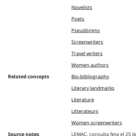
Novelists
Poets
Pseudònims
Screenwriters
Travel writers
Women authors
Related concepts
Bio-bibliography
Literary landmarks
Literature
Litterateurs
Women screenwriters
Source notes
LEMAC, consulta feta el 25 d