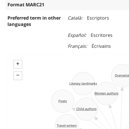
Format MARC21
Preferred term in other
Català
Escriptors
languages
Español
Escritores
Français
Écrivains
+
−
Dramatist
Literary landmarks
Women authors
Poets
Child authors
Travel writers