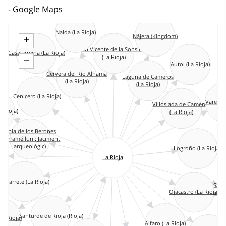
Google Maps
Nalda (La Rioja)
Nájera (Kingdom)
+
San Vicente de la Sonsierra
Casalarreina (La Rioja)
(La Rioja)
−
Autol (La Rioja)
Cervera del Río Alhama
Laguna de Cameros
(La Rioja)
(La Rioja)
Cenicero (La Rioja)
Varea (L
Villoslada de Cameros
 Rioja)
(La Rioja)
Libia de los Berones
(Herramélluri : Jaciment
Ci
arqueològic)
Logroño (La Rioja)
ja)
La Rioja
Navarrete (La Rioja)
San
Ojacastro (La Rioja)
la Ca
Santurde de Rioja (Rioja)
La Rioja)
Alfaro (La Rioja)