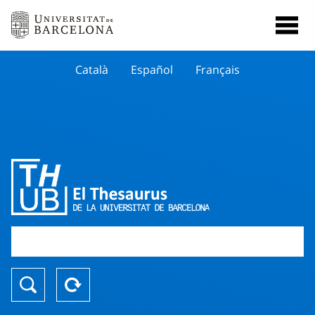
Català
Español
Français