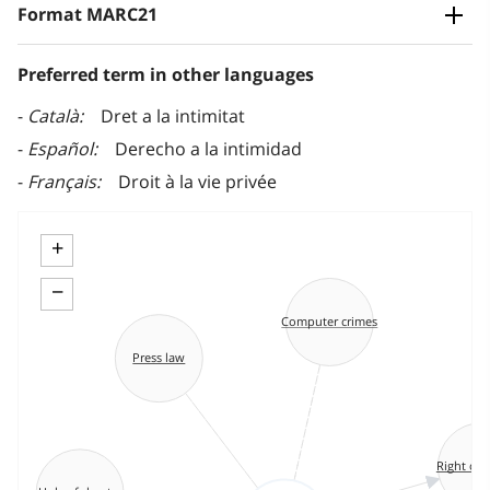
Format MARC21
Preferred term in other languages
Català
Dret a la intimitat
Español
Derecho a la intimidad
Français
Droit à la vie privée
+
−
Computer crimes
Press law
Right of p