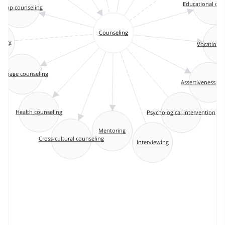
Educational cou
Group counseling
Counseling
rapy
Vocationa
arriage counseling
Assertiveness tr
Health counseling
Psychological intervention
Mentoring
Cross-cultural counseling
Interviewing