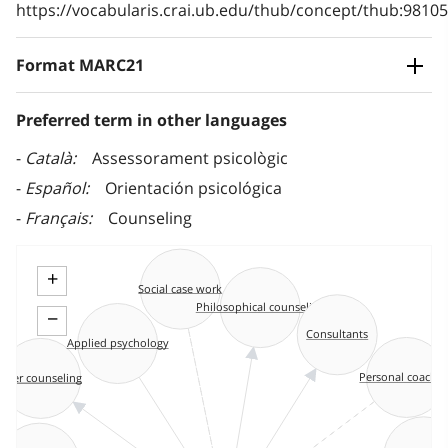
https://vocabularis.crai.ub.edu/thub/concept/thub:981
Format MARC21
Preferred term in other languages
Català
Assessorament psicològic
Español
Orientación psicológica
Français
Counseling
+
Social case work
Philosophical counseling
−
Consultants
Applied psychology
Personal coachi
Peer counseling