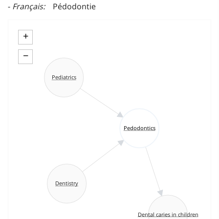
Français
Pédodontie
+
−
Pediatrics
Pedodontics
Dentistry
Dental caries in children