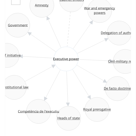
Amnesty
War and emergency
powers
Government
Delegation of authorit
t of initiative
Executive power
Civil-military rela
Constitutional law
De facto doctrine
Royal prerogative
Competència de l'executiu
Heads of state