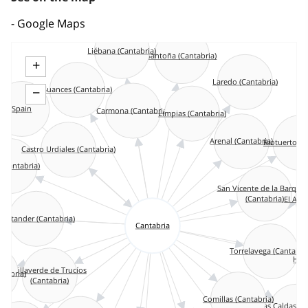
Google Maps
Liébana (Cantabria)
Santoña (Cantabria)
+
Laredo (Cantabria)
Suances (Cantabria)
−
Spain
Carmona (Cantabria)
Limpias (Cantabria)
Arenal (Cantabria)
Riotuerto (C
Castro Urdiales (Cantabria)
(Cantabria)
San Vicente de la Barque
(Cantabria)
El Ast
ria)
Santander (Cantabria)
Cantabria
Torrelavega (Cantabri
Her
Villaverde de Trucíos
tabria)
(Cantabria)
Comillas (Cantabria)
Las Caldas d