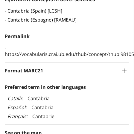
Cantabria (Spain) [LCSH]
Cantabrie (Espagne) [RAMEAU]
Permalink
https://vocabularis.crai.ub.edu/thub/concept/thub:981
Format MARC21
Preferred term in other languages
Català
Cantàbria
Español
Cantabria
Français
Cantabrie
See on the map