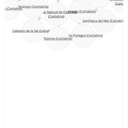
(Cantabr
Hoznayo (Cantabria)
ezo (Cantabria)
Camargo (Cantabria)
Parque Natural de Oyambre
(Cantabria)
Santillana del Mar (Cantabria)
Cabezón de la Sal (Cantabria)
Valles Pasiegos (Cantabria)
Rasines (Cantabria)