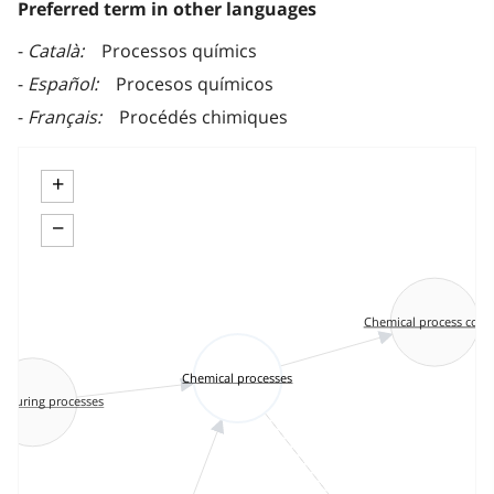
Preferred term in other languages
Català
Processos químics
Español
Procesos químicos
Français
Procédés chimiques
+
−
Chemical process contr
Chemical processes
cturing processes