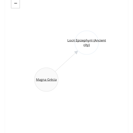
−
Locri Epizephyrii (Ancient
city)
Magna Grècia