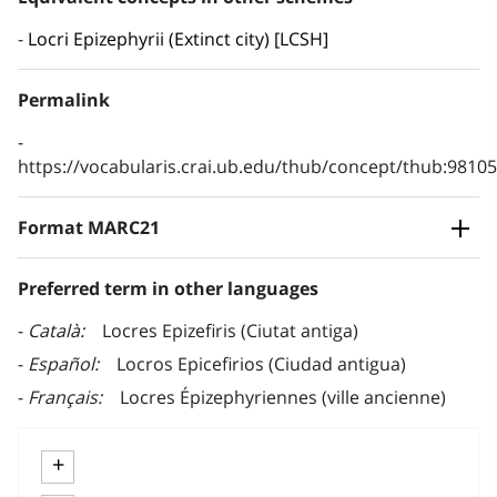
Locri Epizephyrii (Extinct city) [LCSH]
Permalink
https://vocabularis.crai.ub.edu/thub/concept/thub:981
Format MARC21
Preferred term in other languages
Català
Locres Epizefiris (Ciutat antiga)
Español
Locros Epicefirios (Ciudad antigua)
Français
Locres Épizephyriennes (ville ancienne)
+