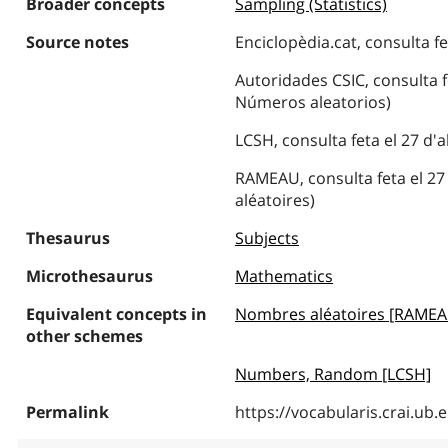
Broader concepts
Sampling (Statistics)
Source notes
Enciclopèdia.cat, consulta fe
Autoridades CSIC, consulta fe
Números aleatorios)
LCSH, consulta feta el 27 d
RAMEAU, consulta feta el 27
aléatoires)
Thesaurus
Subjects
Microthesaurus
Mathematics
Equivalent concepts in
Nombres aléatoires [RAMEA
other schemes
Numbers, Random [LCSH]
Permalink
https://vocabularis.crai.u