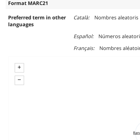
Format MARC21
Preferred term in other
Català
Nombres aleatoris
languages
Español
Números aleator
Français
Nombres aléatoi
+
−
Ran