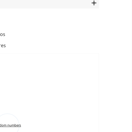
ios
res
dom numbers