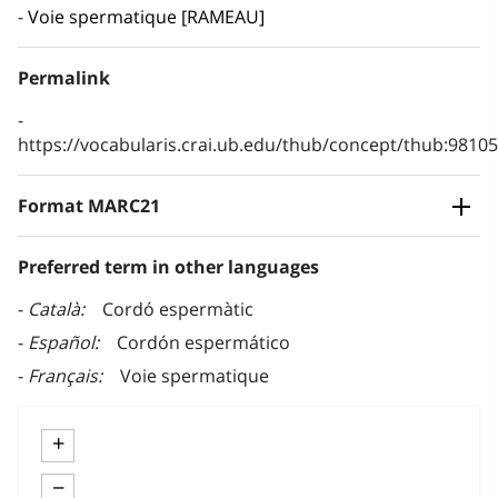
Voie spermatique [RAMEAU]
Permalink
https://vocabularis.crai.ub.edu/thub/concept/thub:981
Format MARC21
Preferred term in other languages
Català
Cordó espermàtic
Español
Cordón espermático
Français
Voie spermatique
+
−