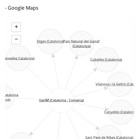
Google Maps
+
−
Parc Natural del Garraf
Sitges (Catalonia)
(Catalunya)
Penedès( Catalonia)
Cubelles (Catalonia)
Vilanova i la Geltrú (Catalo
a (Catalonia
ovince)
Garraf (Catalonia : Comarca)
Canyelles (Catalonia)
Sant Pere de Ribes (Catalonia)