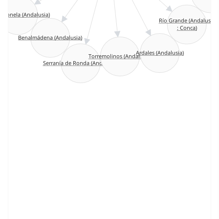
abonela (Andalusia)
Río Grande (Andalusia
: Conca)
Benalmádena (Andalusia)
Torremolinos (Andalusia)
Ardales (Andalusia)
Serranía de Ronda (Andalusia)