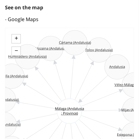
See on the map
Google Maps
+
Cártama (Andalusia)
Alozaina (Andalusia)
−
Tolox (Andalusia)
Humilladero (Andalusia)
Andalusia
bella (Andalusia)
Vélez-Málaga 
(Andalusia)
Málaga (Andalusia
Mijas (Anda
: Province)
a (Andalucía)
Estepona (An