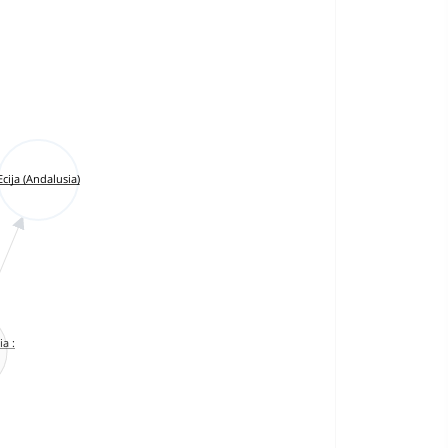
Ecija (Andalusia)
ia :