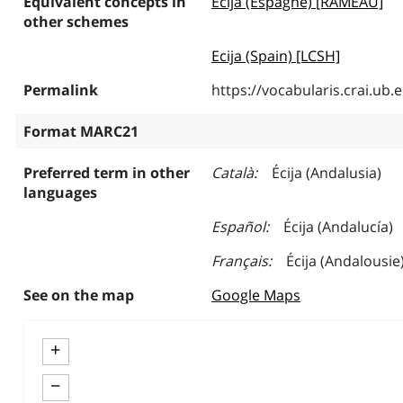
Equivalent concepts in
Écija (Espagne) [RAMEAU]
other schemes
Ecija (Spain) [LCSH]
Permalink
https://vocabularis.crai.u
Format MARC21
Preferred term in other
Català
Écija (Andalusia)
languages
Español
Écija (Andalucía)
Français
Écija (Andalousie
See on the map
Google Maps
+
−