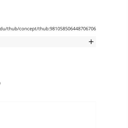
b.edu/thub/concept/thub:981058506448706706
)