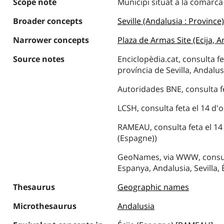
Scope note
Municipi situat a la comarc
Broader concepts
Seville (Andalusia : Province)
Narrower concepts
Plaza de Armas Site (Ecija, A
Source notes
Enciclopèdia.cat, consulta fe
província de Sevilla, Andalus
Autoridades BNE, consulta fe
LCSH, consulta feta el 14 d'o
RAMEAU, consulta feta el 14 
(Espagne))
GeoNames, via WWW, consulta 
Espanya, Andalusia, Sevilla, 
Thesaurus
Geographic names
Microthesaurus
Andalusia