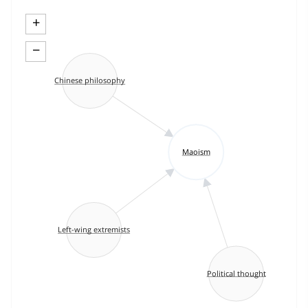
+
−
Chinese philosophy
Maoism
Left-wing extremists
Political thought