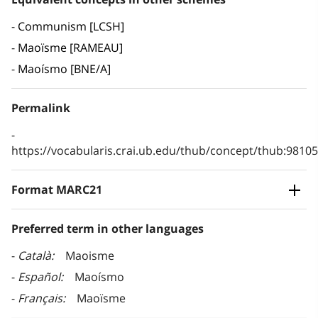
Communism [LCSH]
Maoïsme [RAMEAU]
Maoísmo [BNE/A]
Permalink
https://vocabularis.crai.ub.edu/thub/concept/thub:981
Format MARC21
Preferred term in other languages
Català
Maoisme
Español
Maoísmo
Français
Maoïsme