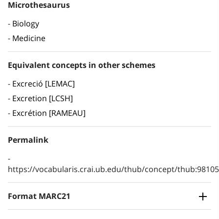
Microthesaurus
Biology
Medicine
Equivalent concepts in other schemes
Excreció [LEMAC]
Excretion [LCSH]
Excrétion [RAMEAU]
Permalink
https://vocabularis.crai.ub.edu/thub/concept/thub:981
Format MARC21