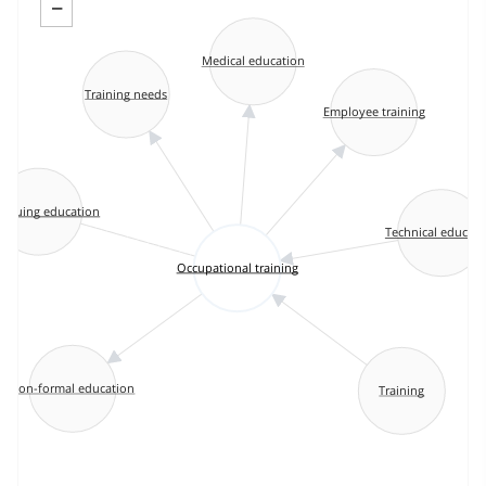
−
Medical education
Training needs
Employee training
tinuing education
Technical educati
Occupational training
Non-formal education
Training