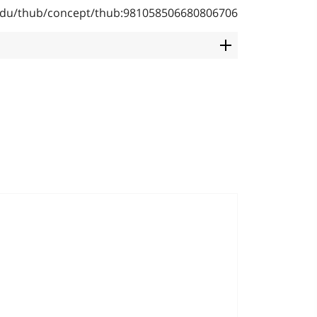
b.edu/thub/concept/thub:981058506680806706