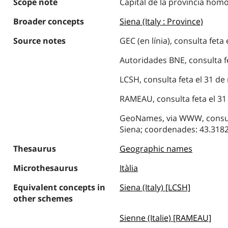
Scope note
Capital de la província homò
Broader concepts
Siena (Italy : Province)
Source notes
GEC (en línia), consulta feta
Autoridades BNE, consulta fe
LCSH, consulta feta el 31 de 
RAMEAU, consulta feta el 31 
GeoNames, via WWW, consulta
Siena; coordenades: 43.3182
Thesaurus
Geographic names
Microthesaurus
Itàlia
Equivalent concepts in
Siena (Italy) [LCSH]
other schemes
Sienne (Italie) [RAMEAU]