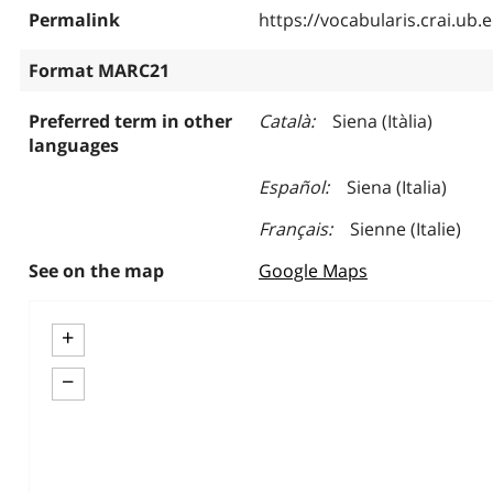
Permalink
https://vocabularis.crai.u
Format MARC21
Preferred term in other
Català
Siena (Itàlia)
languages
Español
Siena (Italia)
Français
Sienne (Italie)
See on the map
Google Maps
+
−