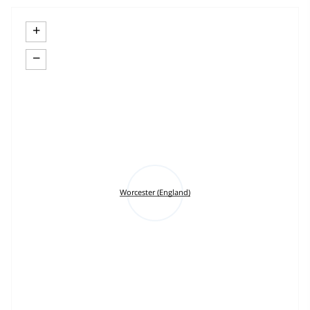
+
−
Worcester (England)