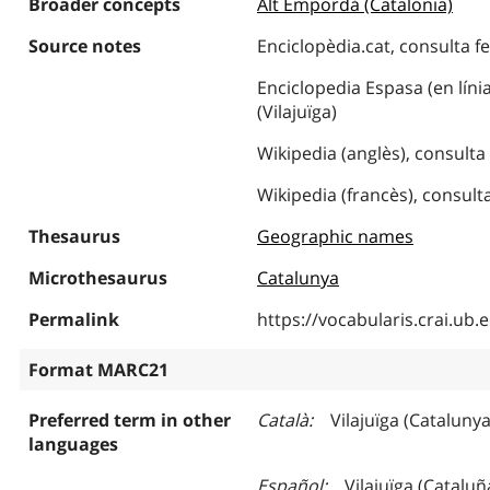
Broader concepts
Alt Empordà (Catalonia)
Source notes
Enciclopèdia.cat, consulta f
Enciclopedia Espasa (en líni
(Vilajuïga)
Wikipedia (anglès), consulta
Wikipedia (francès), consulta
Thesaurus
Geographic names
Microthesaurus
Catalunya
Permalink
https://vocabularis.crai.u
Format MARC21
Preferred term in other
Català
Vilajuïga (Catalunya
languages
Español
Vilajuïga (Cataluñ