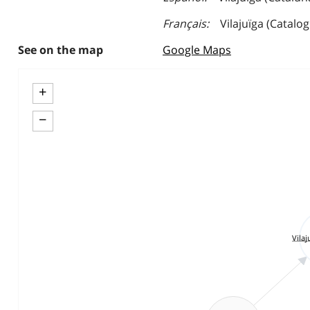
Français
Vilajuïga (Catalo
See on the map
Google Maps
+
−
Vilaj