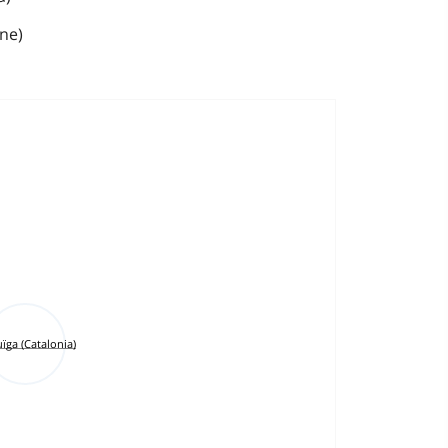
gne)
uïga (Catalonia)