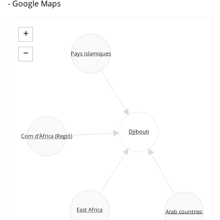
Google Maps
+
−
Pays islamiques
Djibouti
Corn d'Àfrica (Regió)
East Africa
Arab countries