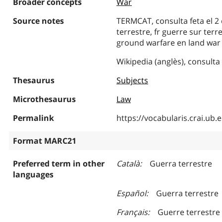
Broader concepts
War
Source notes
TERMCAT, consulta feta el 2 
terrestre, fr guerre sur terr
ground warfare en land war 
Wikipedia (anglès), consulta 
Thesaurus
Subjects
Microthesaurus
Law
Permalink
https://vocabularis.crai.u
Format MARC21
Preferred term in other
Català
Guerra terrestre
languages
Español
Guerra terrestre
Français
Guerre terrestre