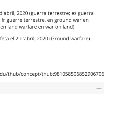
d'abril, 2020 (guerra terrestre; es guerra
e fr guerre terrestre, en ground war en
en land warfare en war on land)
feta el 2 d'abril, 2020 (Ground warfare)
b.edu/thub/concept/thub:981058506852906706