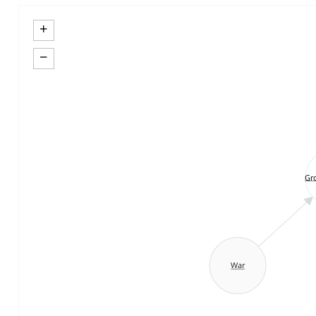
+
−
Gr
War