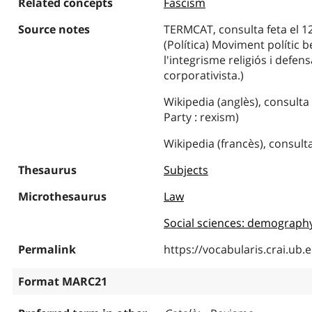
Related concepts
Fascism
Source notes
TERMCAT, consulta feta el 1
(Política) Moviment polític b
l'integrisme religiós i defens
corporativista.)
Wikipedia (anglès), consulta
Party : rexism)
Wikipedia (francès), consult
Thesaurus
Subjects
Microthesaurus
Law
Social sciences: demography, 
Permalink
https://vocabularis.crai.u
Format MARC21