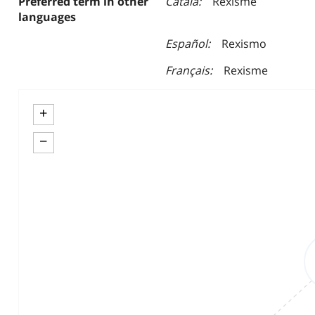
Preferred term in other
Català
Rexisme
languages
Español
Rexismo
Français
Rexisme
+
−