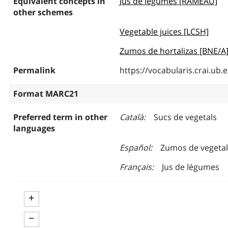
Equivalent concepts in
Jus de légumes [RAMEAU]
other schemes
Vegetable juices [LCSH]
Zumos de hortalizas [BNE/A
Permalink
https://vocabularis.crai.u
Format MARC21
Preferred term in other
Català
Sucs de vegetals
languages
Español
Zumos de vegeta
Français
Jus de légumes
+
−