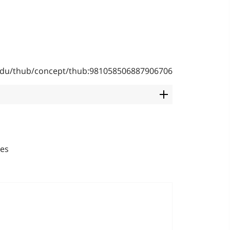
]
b.edu/thub/concept/thub:981058506887906706
les