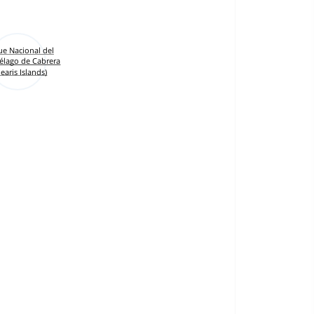
ue Nacional del
iélago de Cabrera
learis Islands)