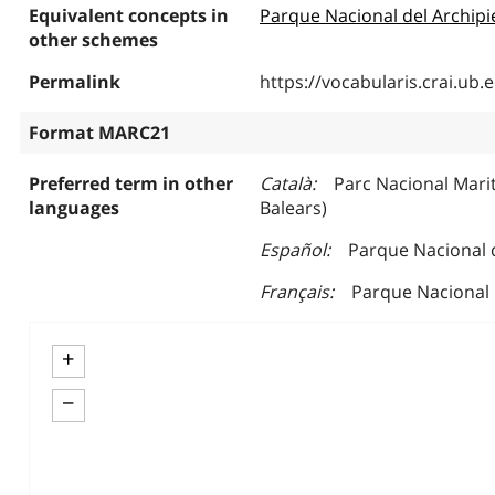
Equivalent concepts in
Parque Nacional del Archipi
other schemes
Permalink
https://vocabularis.crai.u
Format MARC21
Preferred term in other
Català
Parc Nacional Marit
languages
Balears)
Español
Parque Nacional d
Français
Parque Nacional 
+
−