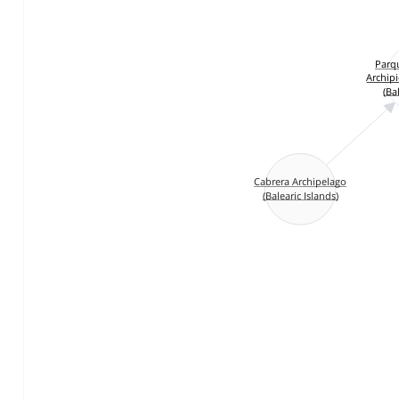
Parq
Archip
(Ba
Cabrera Archipelago
(Balearic Islands)