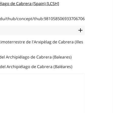
élago de Cabrera (Spain) [LCSH]
b.edu/thub/concept/thub:981058506933706706
imoterrestre de l'Arxipèlag de Cabrera (Illes
el Archipiélago de Cabrera (Baleares)
del Archipiélago de Cabrera (Baléares)