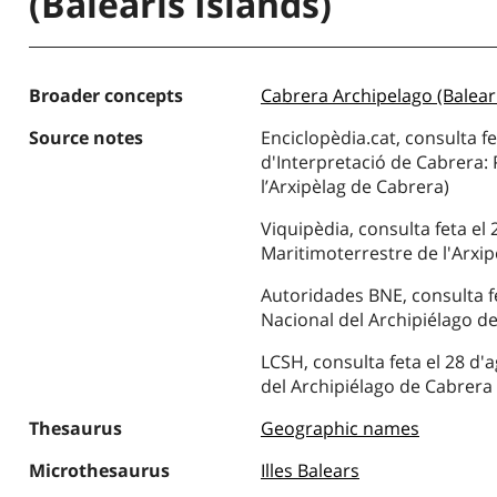
(Balearis Islands)
Broader concepts
Cabrera Archipelago (Baleari
Source notes
Enciclopèdia.cat, consulta fe
d'Interpretació de Cabrera:
l’Arxipèlag de Cabrera)
Viquipèdia, consulta feta el
Maritimoterrestre de l'Arxi
Autoridades BNE, consulta fe
Nacional del Archipiélago d
LCSH, consulta feta el 28 d'
del Archipiélago de Cabrera 
Thesaurus
Geographic names
Microthesaurus
Illes Balears