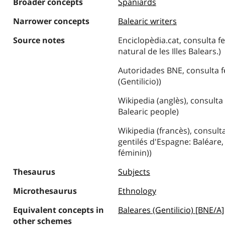
Broader concepts
Spaniards
Narrower concepts
Balearic writers
Source notes
Enciclopèdia.cat, consulta f
natural de les Illes Balears.)
Autoridades BNE, consulta fe
(Gentilicio))
Wikipedia (anglès), consulta
Balearic people)
Wikipedia (francès), consulta
gentilés d'Espagne: Baléare,
féminin))
Thesaurus
Subjects
Microthesaurus
Ethnology
Equivalent concepts in
Baleares (Gentilicio) [BNE/A]
other schemes