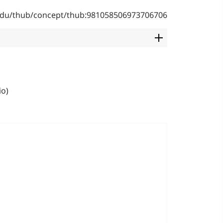
b.edu/thub/concept/thub:981058506973706706
io)