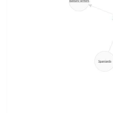
Balearic writers
Spaniards