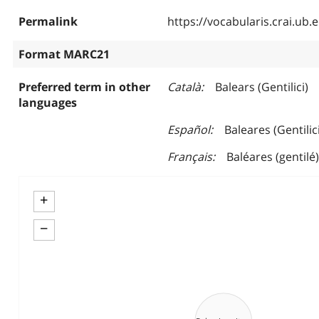
Permalink
https://vocabularis.crai.u
Format MARC21
Preferred term in other
Català
Balears (Gentilici)
languages
Español
Baleares (Gentilic
Français
Baléares (gentilé)
+
−