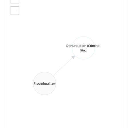
−
Denunciation (Criminal
law)
Procedural law