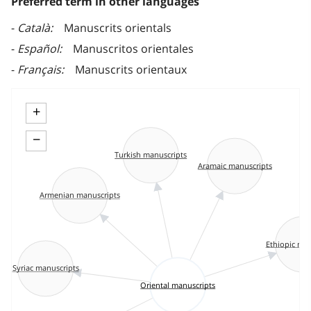
Preferred term in other languages
Català
Manuscrits orientals
Español
Manuscritos orientales
Français
Manuscrits orientaux
+
−
Turkish manuscripts
Aramaic manuscripts
Armenian manuscripts
Ethiopic man
Syriac manuscripts
Oriental manuscripts