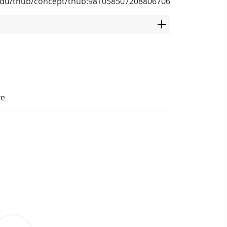
b.edu/thub/concept/thub:981058507208806706
ve