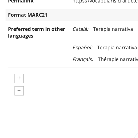
Permalink
https://vocabularis.crai.u
Format MARC21
Preferred term in other
Català
Teràpia narrativa
languages
Español
Terapia narrativa
Français
Thérapie narrati
+
−