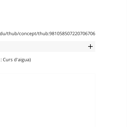
b.edu/thub/concept/thub:981058507220706706
: Curs d'aigua)