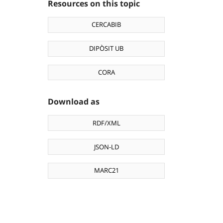
Resources on this topic
CERCABIB
DIPÒSIT UB
CORA
Download as
RDF/XML
JSON-LD
MARC21