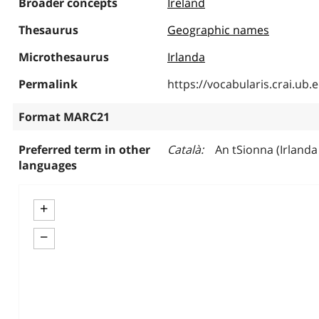
Broader concepts
Ireland
Thesaurus
Geographic names
Microthesaurus
Irlanda
Permalink
https://vocabularis.crai.u
Format MARC21
Preferred term in other
Català
An tSionna (Irlanda 
languages
+
−