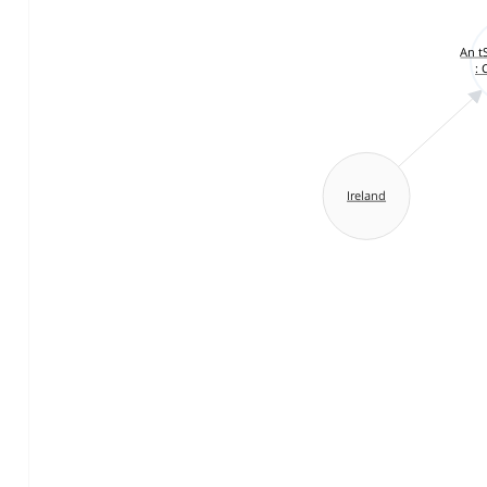
An t
: 
Ireland