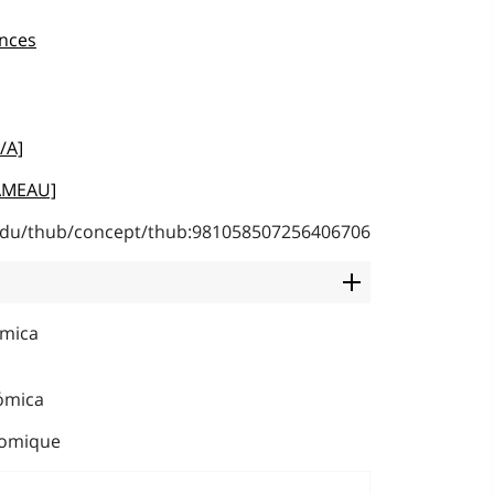
ences
/A]
RAMEAU]
b.edu/thub/concept/thub:981058507256406706
òmica
nómica
nomique