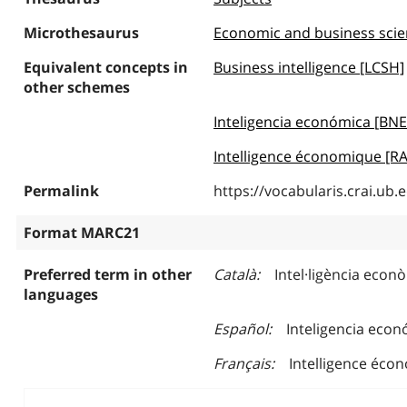
Microthesaurus
Economic and business sci
Equivalent concepts in
Business intelligence [LCSH]
other schemes
Inteligencia económica [BNE
Intelligence économique [
Permalink
https://vocabularis.crai.u
Format MARC21
Preferred term in other
Català
Intel·ligència econ
languages
Español
Inteligencia eco
Français
Intelligence éco