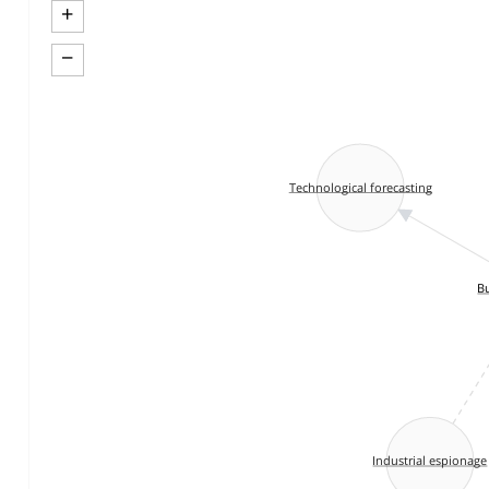
+
−
Technological forecasting
Bu
Industrial espionage