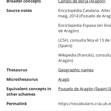
Broader concepts
Campo de Borja (Aragon)
Source notes
Enciclopèdia Catalana. Atles 
maig, 2014 (Pozuelo de Ara
Enciclopedia Espasa (en línia
de Aragón)
LCSH, consulta feta el 13 de
(Spain))
Wikipedia (francès), consult
Aragón)
Thesaurus
Geographic names
Microthesaurus
Aragó
Equivalent concepts in
Pozuelo de Aragón (Spain) [
other schemes
Permalink
https://vocabularis.crai.u