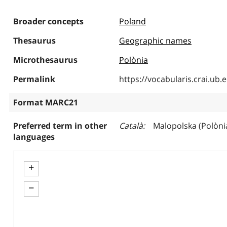
Broader concepts
Poland
Thesaurus
Geographic names
Microthesaurus
Polònia
Permalink
https://vocabularis.crai.u
Format MARC21
Preferred term in other
Català
Malopolska (Polònia
languages
+
−