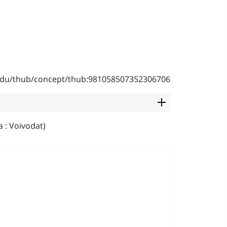
b.edu/thub/concept/thub:981058507352306706
 : Voivodat)