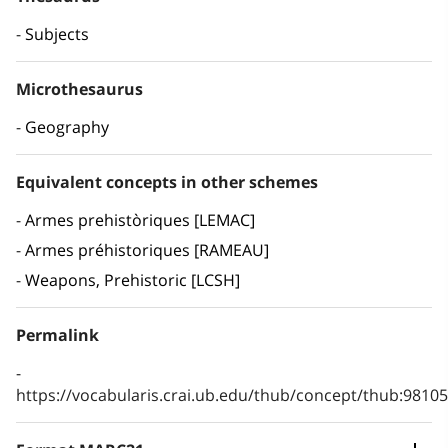
Subjects
Microthesaurus
Geography
Equivalent concepts in other schemes
Armes prehistòriques [LEMAC]
Armes préhistoriques [RAMEAU]
Weapons, Prehistoric [LCSH]
Permalink
https://vocabularis.crai.ub.edu/thub/concept/thub:981