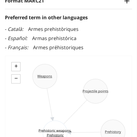
Format MARC21
Preferred term in other languages
Català
Armes prehistòriques
Español
Armas prehistórica
Français
Armes préhistoriques
+
Weapons
−
Projectile points
Prehistoric weapons,
Prehistory
Prehistoric