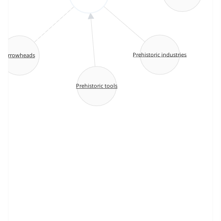
Prehistoric industries
Arrowheads
Prehistoric tools