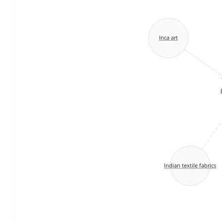
Inca art
Indian textile fabrics