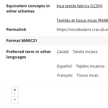
Equivalent concepts in
Inca textile fabrics [LCSH]
other schemes
Textiles et tissus incas [RA
Permalink
https://vocabularis.crai.u
Format MARC21
Preferred term in other
Català
Teixits incaics
languages
Español
Tejidos incaicos
Français
Tissus incas
+
−