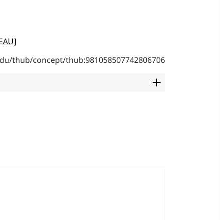
MEAU]
b.edu/thub/concept/thub:981058507742806706