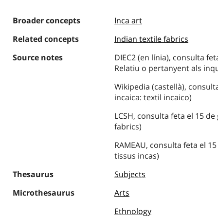
Broader concepts
Inca art
Related concepts
Indian textile fabrics
Source notes
DIEC2 (en línia), consulta fet
Relatiu o pertanyent als inq
Wikipedia (castellà), consult
incaica: textil incaico)
LCSH, consulta feta el 15 de 
fabrics)
RAMEAU, consulta feta el 15 
tissus incas)
Thesaurus
Subjects
Microthesaurus
Arts
Ethnology