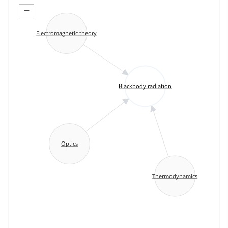
−
Electromagnetic theory
Blackbody radiation
Optics
Thermodynamics