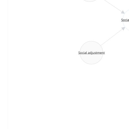
Socia
Social adjustment