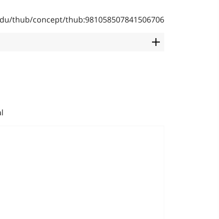
b.edu/thub/concept/thub:981058507841506706
l