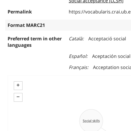
Social acceptance [LCSH]
Permalink
https://vocabularis.crai.u
Format MARC21
Preferred term in other
Català
Acceptació social
languages
Español
Aceptación social
Français
Acceptation socia
+
−
Social skills