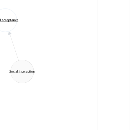
l acceptance
Social interaction