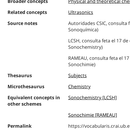
Broader concepts
Physical and theoretical ch
Related concepts
Ultrasonics
Source notes
Autoridades CSIC, consulta f
Sonoquímica)
LCSH, consulta feta el 17 de
Sonochemistry)
RAMEAU, consulta feta el 17
Sonochimie)
Thesaurus
Subjects
Microthesaurus
Chemistry
Equivalent concepts in
Sonochemistry [LCSH]
other schemes
Sonochimie [RAMEAU]
Permalink
https://vocabularis.crai.u