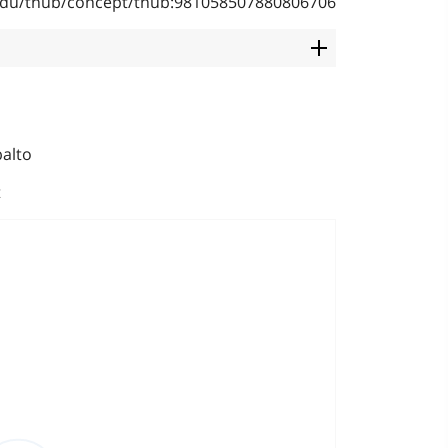
b.edu/thub/concept/thub:981058507880806706
balto
t