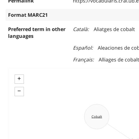
Permalink
https://vocabularis.crai.u
Format MARC21
Preferred term in other
Català
Aliatges de cobalt
languages
Español
Aleaciones de co
Français
Alliages de cobal
+
−
Cobalt