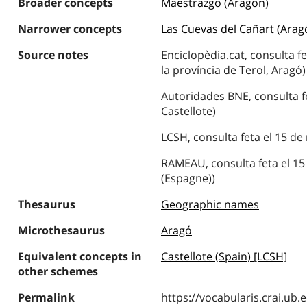
Broader concepts
Maestrazgo (Aragon)
Narrower concepts
Las Cuevas del Cañart (Arag
Source notes
Enciclopèdia.cat, consulta fe
la província de Terol, Aragó)
Autoridades BNE, consulta fe
Castellote)
LCSH, consulta feta el 15 de 
RAMEAU, consulta feta el 15 
(Espagne))
Thesaurus
Geographic names
Microthesaurus
Aragó
Equivalent concepts in
Castellote (Spain) [LCSH]
other schemes
Permalink
https://vocabularis.crai.u