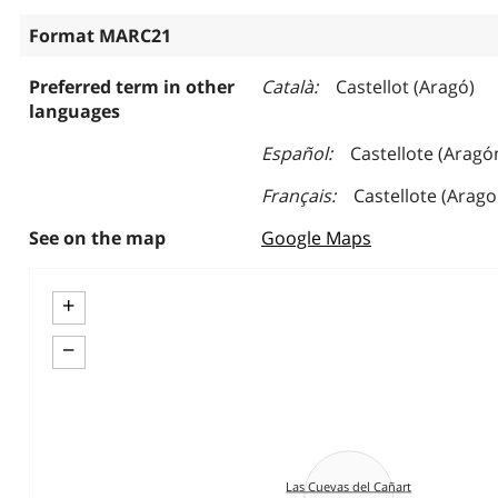
Format MARC21
Preferred term in other
Català
Castellot (Aragó)
languages
Español
Castellote (Aragó
Français
Castellote (Arago
See on the map
Google Maps
+
−
Las Cuevas del Cañart