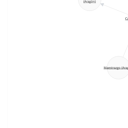
(Aragón)
Ca
Maestrazgo (Ara