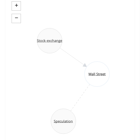
+
−
Stock-exchange
Wall Street
Speculation