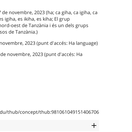
 de novembre, 2023 (ha; ca giha, ca igiha, ca
es igiha, es ikiha, es kiha; El grup
 nord-oest de Tanzània i és un dels grups
sos de Tanzània.)
e novembre, 2023 (punt d'accés: Ha language)
 de novembre, 2023 (punt d'accés: Ha
b.edu/thub/concept/thub:981061049151406706