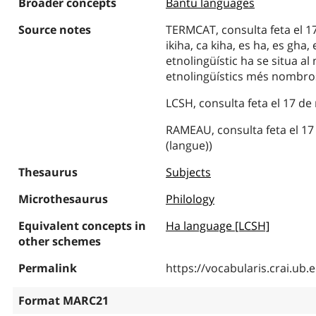
Broader concepts
Bantu languages
Source notes
TERMCAT, consulta feta el 17
ikiha, ca kiha, es ha, es gha, 
etnolingüístic ha se situa al
etnolingüístics més nombro
LCSH, consulta feta el 17 d
RAMEAU, consulta feta el 17
(langue))
Thesaurus
Subjects
Microthesaurus
Philology
Equivalent concepts in
Ha language [LCSH]
other schemes
Permalink
https://vocabularis.crai.u
Format MARC21