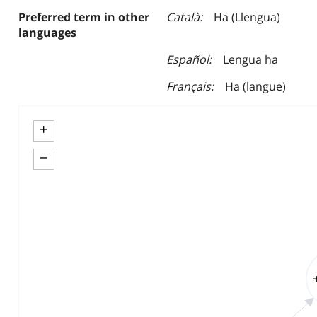
Preferred term in other
Català
Ha (Llengua)
languages
Español
Lengua ha
Français
Ha (langue)
+
−
H