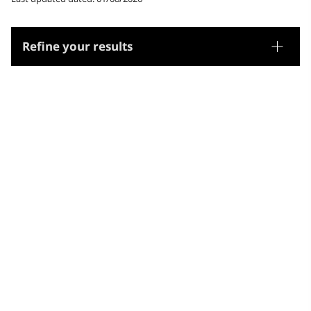
Refine your results
Thesaurus
Geographic names
Microthesaurus
Illes Verges Britàniques
Illes Verges Britàniques