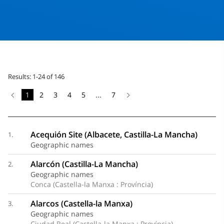
Results: 1-24 of 146
1
2
3
4
5
...
7
Acequión Site (Albacete, Castilla-La Mancha)
1.
Geographic names
Alarcón (Castilla-La Mancha)
2.
Geographic names
Conca (Castella-la Manxa : Província)
Alarcos (Castella-la Manxa)
3.
Geographic names
Ciudad Real (Castella-la Manxa : Província)