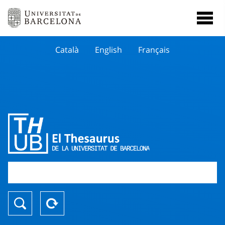
Català
English
Français