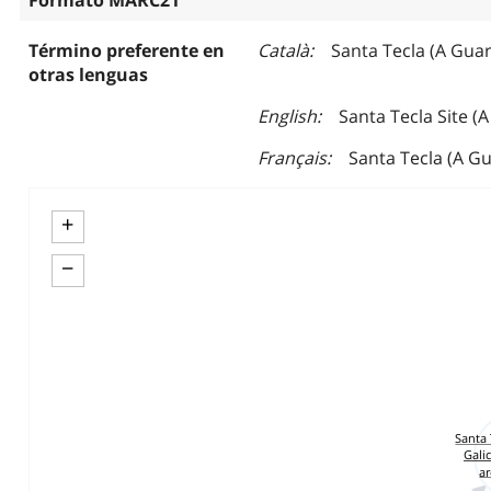
Formato MARC21
Término preferente en
Català
Santa Tecla (A Guar
otras lenguas
English
Santa Tecla Site (A
Français
Santa Tecla (A Gu
+
−
Santa 
Galic
a